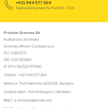
+421 944 577 364
Telefonický kontakt Po-Pia 8:00 - 17:00
Prutene-Drevene.Sk
Košikárstvo Storinský
Storinsky Wicker Company s.r.o.
IČO: 51807271
DIČ: 2120787680
IČ DPH: SK2120787680
Telefón : +421 944 577 364
Addresa : Pod Papierňou 1625/16E, Bardejov
Osobný odber : Pod Vinbargom 1, Bardejov
Mail 1 : p.storinsky@gmail.com