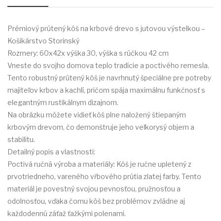
Prémiový prútený kôš na krbové drevo s jutovou výstelkou –
Košikárstvo Storinský
Rozmery: 60x42x výška 30, výška s rúčkou 42 cm
Vneste do svojho domova teplo tradície a poctivého remesla.
Tento robustný prútený kôš je navrhnutý špeciálne pre potreby
majiteľov krbov a kachlí, pričom spája maximálnu funkčnosť s
elegantným rustikálnym dizajnom.
Na obrázku môžete vidieť kôš plne naložený štiepaným
krbovým drevom, čo demonštruje jeho veľkorysý objem a
stabilitu.
Detailný popis a vlastnosti:
Poctivá ručná výroba a materiály: Kôš je ručne upletený z
prvotriedneho, vareného vŕbového prútia zlatej farby. Tento
materiál je povestný svojou pevnosťou, pružnosťou a
odolnosťou, vďaka čomu kôš bez problémov zvládne aj
každodennú záťaž ťažkými polenami.