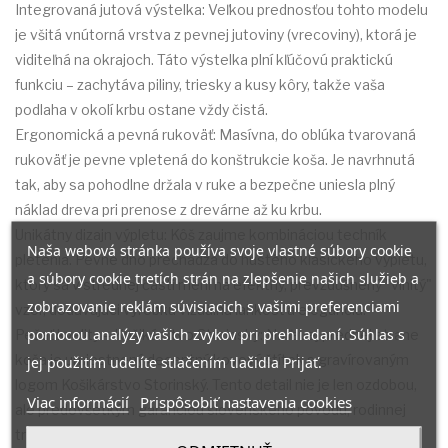
Integrovaná jutová výstelka: Veľkou prednosťou tohto modelu
je všitá vnútorná vrstva z pevnej jutoviny (vrecoviny), ktorá je
viditeľná na okrajoch. Táto výstelka plní kľúčovú praktickú
funkciu – zachytáva piliny, triesky a kusy kôry, takže vaša
podlaha v okolí krbu ostane vždy čistá.
Ergonomická a pevná rukoväť: Masívna, do oblúka tvarovaná
rukoväť je pevne vpletená do konštrukcie koša. Je navrhnutá
tak, aby sa pohodlne držala v ruke a bezpečne uniesla plný
náklad dreva pri prenose z drevárne až ku krbu.
Unikátny dizajn výpletu: Kôš zaujme kombináciou techník
Naša webová stránka používa svoje vlastné súbory cookie
pletenia. Pevné dno prechádza do hustého klasického výpletu,
a súbory cookie tretích strán na zlepšenie našich služieb a
ktorý sa v strednej časti mení na efektný, prevzdušnený "vlnitý"
zobrazovanie reklám súvisiacich s vašimi preferenciami
vzor, dodávajúci výrobku vizuálnu ľahkosť a eleganciu.
pomocou analýzy vašich zvykov pri prehliadaní. Súhlas s
Pečať kvality – Košikárstvo Storinský: Na ľavej prednej strane
koša je umiestnený decentný kovový štítok s gravírovaným
jej použitím udelíte stlačením tlačidla Prijať.
logom Košikárstvo Storinský. Tento detail nie je len ozdobou,
Viac informácií
Prispôsobiť nastavenia cookies
ale predovšetkým garanciou slovenského pôvodu, rodinnej
tradície a najvyššej kvality spracovania, ktorá vám vydrží dlhé