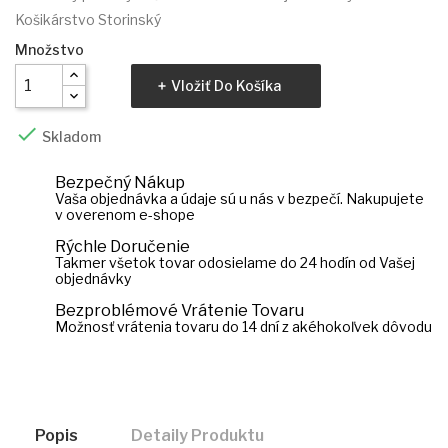
Košikárstvo Storinský
Množstvo
Vložiť Do Košíka

Skladom
Bezpečný Nákup
Vaša objednávka a údaje sú u nás v bezpečí. Nakupujete
v overenom e-shope
Rýchle Doručenie
Takmer všetok tovar odosielame do 24 hodín od Vašej
objednávky
Bezproblémové Vrátenie Tovaru
Možnosť vrátenia tovaru do 14 dní z akéhokoľvek dôvodu
Popis
Detaily Produktu