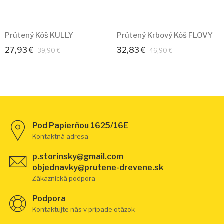
Prútený Kôš KULLY
Prútený Krbový Kôš FLOVY
27,93 €
32,83 €
39,90 €
46,90 €
Pod Papierňou 1625/16E
Kontaktná adresa
p.storinsky@gmail.com
objednavky@prutene-drevene.sk
Zákaznická podpora
Podpora
Kontaktujte nás v prípade otázok