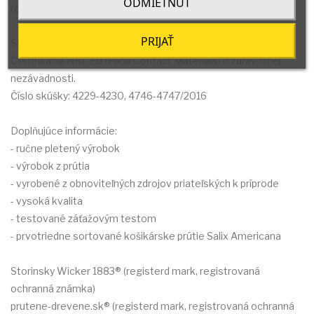
ODMIETNUŤ
roky.
PRIJAŤ
Storinsky Wicker 1883
Certifikácia NRL EÚ (Food Contact Materials) o zdravotnej
nezávadnosti.
Číslo skúšky: 4229-4230, 4746-4747/2016
Doplňujúce informácie:
- ručne pletený výrobok
- výrobok z prútia
- vyrobené z obnoviteľných zdrojov priateľských k príprode
- vysoká kvalita
- testované záťažovým testom
- prvotriedne sortované košikárske prútie Salix Americana
Storinsky Wicker 1883® (registerd mark, registrovaná
ochranná známka)
prutene-drevene.sk® (registerd mark, registrovaná ochranná