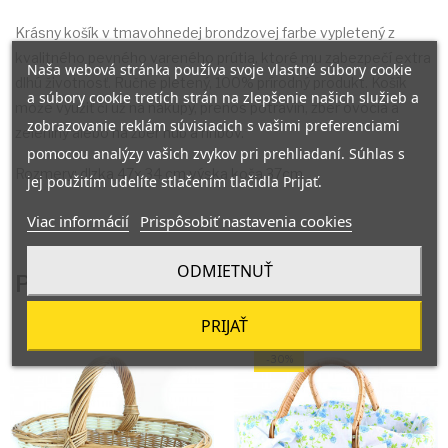
Krásny košík v tmavohnedej brondzovej farbe vypletený z
kvalitného pevného vareného prútia, ktoré mu zabezpečí extra
Naša webová stránka používa svoje vlastné súbory cookie
dlhú životnosť. Ručne pletený, 100% prírodný produkt. Košík
a súbory cookie tretích strán na zlepšenie našich služieb a
môže využiť či už na nákupy, prenos potravín, zber ovocia a
zobrazovanie reklám súvisiacich s vašimi preferenciami
zeleniny alebo na zber húb a hríbov.
pomocou analýzy vašich zvykov pri prehliadaní. Súhlas s
Rozmery: dlzka 47x 34 cm výska koša 37cm
jej použitím udelíte stlačením tlačidla Prijať.
Viac informácií
Prispôsobiť nastavenia cookies
ODMIETNUŤ
Produkty V Rovnakej Kategórii: 16
PRIJAŤ
-30%