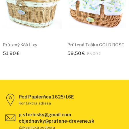
Prútený Kôš Lixy
Prútená Taška GOLD ROSE
51,90 €
59,50 €
85,00 €
Pod Papierňou 1625/16E
Kontaktná adresa
p.storinsky@gmail.com
objednavky@prutene-drevene.sk
Zákaznická podpora