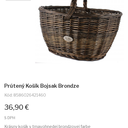
Prútený Košík Bojsak Brondze
Kód: 8586026421460
36,90 €
S DPH
Krásny košík v tmavohnedej brondzovej farbe