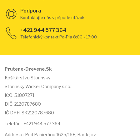
Podpora
Kontaktujte nás v prípade otázok
+421 944 577 364
Telefonický kontakt Po-Pia 8:00 - 17:00
Prutene-Drevene.Sk
Košikárstvo Storinský
Storinsky Wicker Company s.r.o.
IČO: 51807271
DIČ: 2120787680
IČ DPH: SK2120787680
Telefón : +421 944 577 364
Addresa : Pod Papierňou 1625/16E, Bardejov